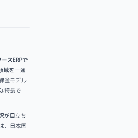
ースERP
で
領域を一通
額課金モデル
な特長で
訳が目立ち
は、日本国