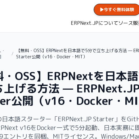
今すぐ無料体験
ERPNext.JPについて
ソース販
入・
【無料・OSS】ERPNextを日本語で5分で立ち上げる方法 — ERPN
/
用
Starter公開（v16・Docker・MIT）
・OSS】ERPNextを日本
上げる方法 — ERPNext.J
rter公開（v16・Docker・M
tの日本語スターター「ERPNext.JP Starter」をGi
/ERPNext v16をDocker一式で5分起動、日本実務
39エントリを同梱、MITライセンス。Windows/M