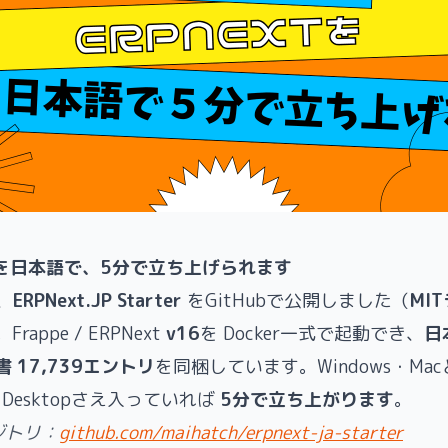
xtを日本語で、5分で立ち上げられます
、
ERPNext.JP Starter
をGitHubで公開しました（
MI
rappe / ERPNext
v16
を Docker一式で起動でき、
日
 17,739エントリ
を同梱しています。Windows・Ma
r Desktopさえ入っていれば
5分で立ち上がります
。
ジトリ：
github.com/maihatch/erpnext-ja-starter