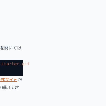
」）を開いて以
-starter.git
公式サイト
か
ても構いませ