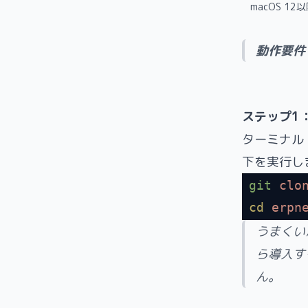
macOS 12以降
動作要件
ステップ1
ターミナル（W
下を実行し
git
 clo
cd
 erpn
うまくい
ら導入する
ん。