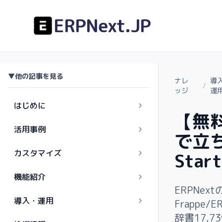
ERPNext.JP
▼
他の記事を見る
ナレ
導
/
ッジ
運
はじめに
【無料
活用事例
で立ち
カスタマイズ
Sta
機能紹介
ERPNex
導入・運用
Frappe
辞書17,7