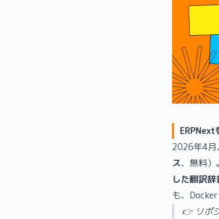
ERPNe
2026年4月
ス
、無料）。F
した翻訳辞書
も、Docke
👉 リポ