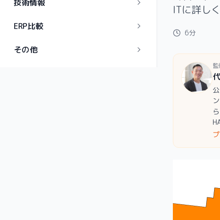
技術情報
ITに詳し
ERP比較
6分
その他
監
公
ン
ら
H
プ