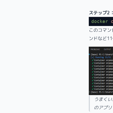
ステップ2
docker
 
このコマン
ンドなど1
うまくいか
のアプリ