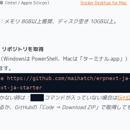
（Intel / Apple Silicon）
Docker Desktop for Mac
：メモリ 8GB以上推奨、ディスク空き 10GB以上。
：リポジトリを取得
indowsは PowerShell、Macは「ターミナル.app
ます。
ne
 https://github.com/maihatch/erpnext-ja
ext-ja-starter
かない時は：
コマンドが入っていない場合は
Git
git
か、GitHubの「Code → Download ZIP」で取得し