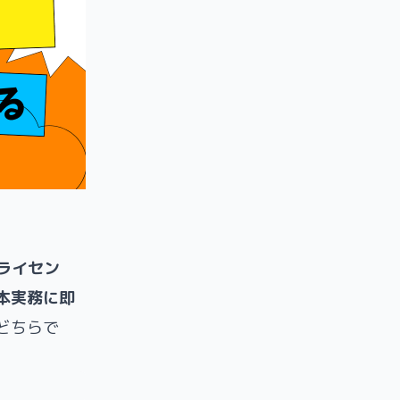
Tライセン
本実務に即
cどちらで