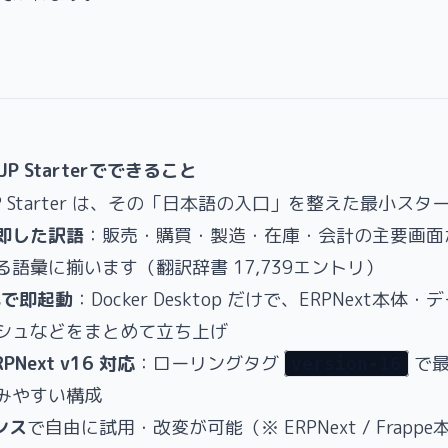
t.JP Starterでできること
t.JP Starter は、その「日本語の入口」を整えた最小ス
即した訳語
：販売・購買・製造・在庫・会計の主要画面
語彙に揃います（翻訳辞書 17,739エントリ）
一式で即起動
：Docker Desktop だけで、ERPNext本体
シュなどをまとめて立ち上げ
ERPNext v16 対応
：ローリングタグ
で最
version-16
みやすい構成
ンス
で自由に試用・改変が可能（※ ERPNext / Frappe