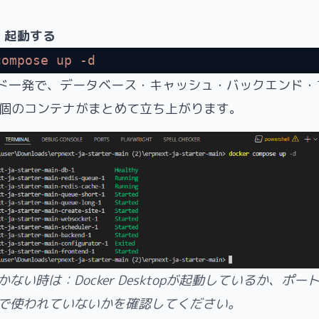
：起動する
compose
 up
 -d
ド一発で、データベース・キャッシュ・バックエンド・
1個のコンテナがまとめて立ち上がります。
ない時は：Docker Desktopが起動しているか、ポート
で使われていないかを確認してください。