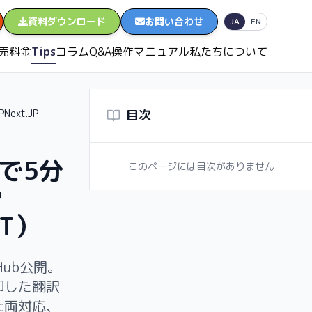
資料ダウンロード
お問い合わせ
日本語
English
JA
EN
売
料金
Tips
コラム
Q&A
操作マニュアル
私たちについて
ext.JP
目次
語で5分
このページには目次がありません
P
IT）
tHub公開。
に即した翻訳
ac両対応、