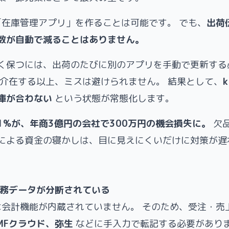
eで「在庫管理アプリ」を作ることは可能です。 でも、
出荷
数が自動で減ることはありません。
く保つには、出荷のたびに別のアプリを手動で更新する
が介在する以上、ミスは避けられません。 結果として、
k
庫が合わない
という状態が常態化します。
1%が、年商3億円の会社で300万円の機会損失に。
欠
による資金の寝かしは、目に見えにくいだけに対策が遅
業務データが分断されている
neには会計機能が内蔵されていません。 そのため、受注・
、MFクラウド、弥生
などに手入力で転記する必要があり