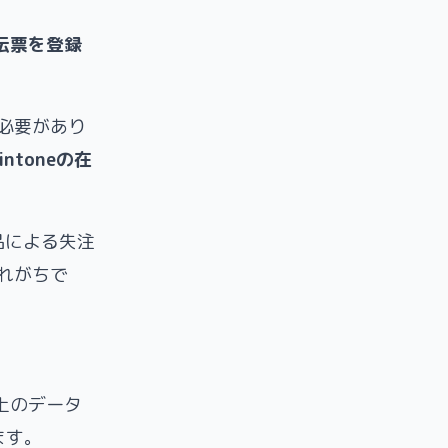
伝票を登録
必要があり
intoneの在
品による失注
れがちで
売上のデータ
ます。