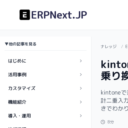
ERPNext.JP
▼
他の記事を見る
ナレッジ
/
kin
はじめに
乗り
活用事例
カスタマイズ
kinto
計二重入力
機能紹介
きでわか
導入・運用
8分