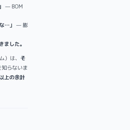
」
— BOM
よな…」
— 膨
きました。
テム）は、
そ
を知らないま
以上の余計