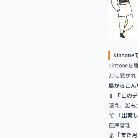
kinto
kinton
力に惹かれて
場からこん
📱
「このデ
超え、誰も
📦
「出荷
在庫管理
💰
「また月