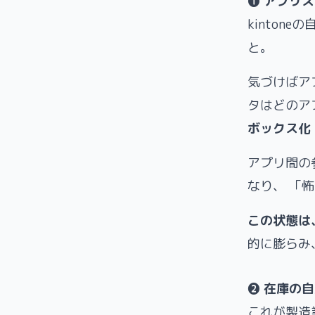
❶ アプリス
kinton
と。
気づけばア
タはどのア
ボックス化
アプリ間の
なり、 「
この状態は
的に膨らみ
❷ 在庫の
これが製造