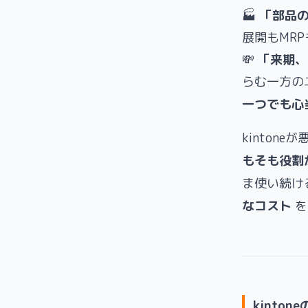
🏭
「部品の
展開もMR
💸
「来期、
らむ一方の
一つでも心
kinton
もそも役割
ま使い続け
なコスト
を
kinto