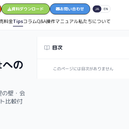
資料ダウンロード
お問い合わせ
日本語
English
JA
EN
売
料金
Tips
コラム
Q&A
操作マニュアル
私たちについて
目次
xtへの
このページには目次がありません
理の壁・会
スト比較付