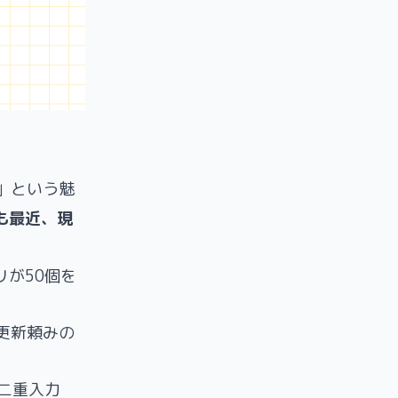
る」という魅
も最近、現
リが50個を
更新頼みの
二重入力