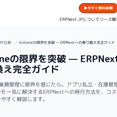
今すぐ無料体験
ERPNext.JPについて
ソース販
ERP比較
/
kintoneの限界を突破 — ERPNextへの乗り換え完全ガイド
toneの限界を突破 — ERPNe
換え完全ガイド
neで業務管理に限界を感じたら。アプリ乱立・在庫管
を一気に解決するERPNextへの移行方法を、コ
りやすく解説します。