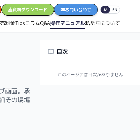
資料ダウンロード
お問い合わせ
日本語
English
JA
EN
売
料金
Tips
コラム
Q&A
操作マニュアル
私たちについて
目次
このページには目次がありません
ブ画面。承
細その場編