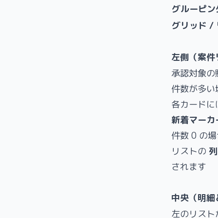
グルーピン
グリッド /
左側（案件
承認対象の
件数が多い
各カードに
新着マーカ
件数 0 の
リストの
列
されます
中央（明細
左のリスト