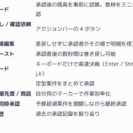
承認後の残高を事前に試算。推移をミニ
ード
認
し / 確認依頼
アクションバーの 4 ボタン
場編集
差戻しせずに承認者がその場で明細を修
ースト
承認直後の数秒間は巻き戻し可能
キーボードだけで高速決裁（Enter / Shift
ード
j,k）
定型案件をまとめて承認
優先度 / 既読
自分用のマーカーで作業効率化
同時承認
予算超過案件を増額しながら最終承認
歴
過去の承認記録を振り返り