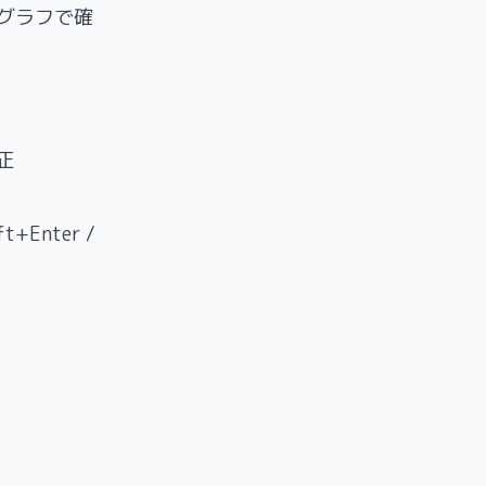
グラフで確
正
+Enter /