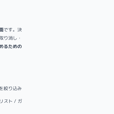
面
です。決
取り消し・
めるための
を絞り込み
スト / ガ