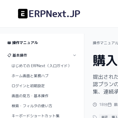
ERPNext.JP
📖
操作マニュアル
操作マニュア
購入
📋 基本操作
はじめての ERPNext（入口ガイド）
提出され
ホーム画面と業務ハブ
認プラン
ログインと初期設定
集、連続
画面の見方・基本操作
18分
最
検索・フィルタの使い方
キーボードショートカット集
承認
購入