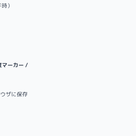
ド時）
先度マーカー /
ラウザに保存