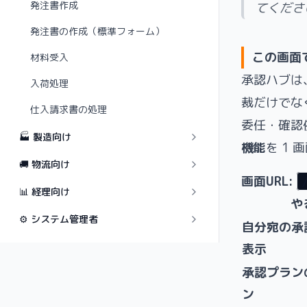
発注書作成
てくださ
発注書の作成（標準フォーム）
この画面
材料受入
承認ハブは
入荷処理
裁だけでな
仕入請求書の処理
委任・確認
🏭 製造向け
機能
を 1
🚚 物流向け
画面URL:
📊 経理向け
や
⚙️ システム管理者
自分宛の承
表示
承認プラン
ン