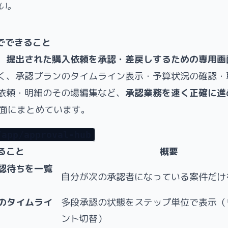
い。
でできること
、
提出された購入依頼を承認・差戻しするための専用画
く、承認プランのタイムライン表示・予算状況の確認・
依頼・明細のその場編集など、
承認業務を速く正確に進
 画面にまとめています。
/app/approval-hub
ること
概要
認待ちを一覧
自分が次の承認者になっている案件だけ
のタイムライ
多段承認の状態をステップ単位で表示（リ
ント切替）