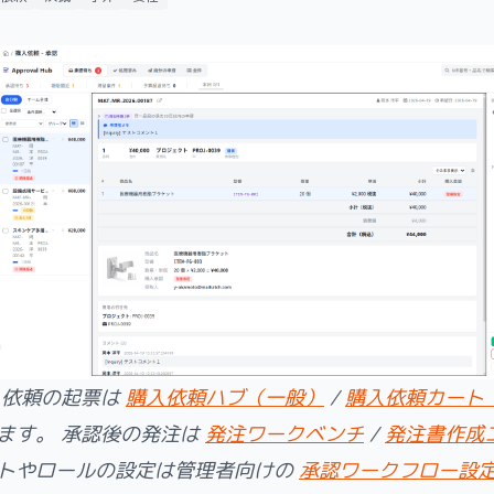
依頼の起票は
購入依頼ハブ（一般）
/
購入依頼カート
ます。 承認後の発注は
発注ワークベンチ
/
発注書作成
トやロールの設定は管理者向けの
承認ワークフロー設