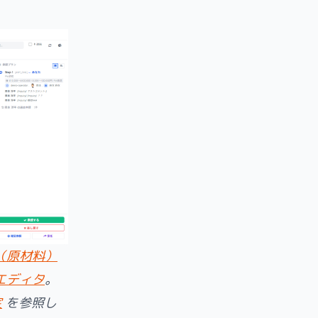
（原材料）
エディタ
。
定
を参照し