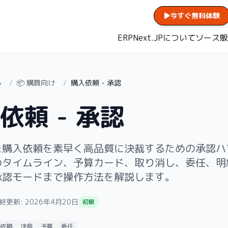
今すぐ無料体験
ERPNext.JPについて
ソース販
ル
/
📦 購買向け
/
購入依頼 - 承認
依頼 - 承認
た購入依頼を素早く高品質に決裁するための承認ハ
のタイムライン、予算カード、取り消し、委任、明
承認モードまで操作方法を解説します。
終更新:
2026年4月20日
初級
依頼
決裁
予算
委任