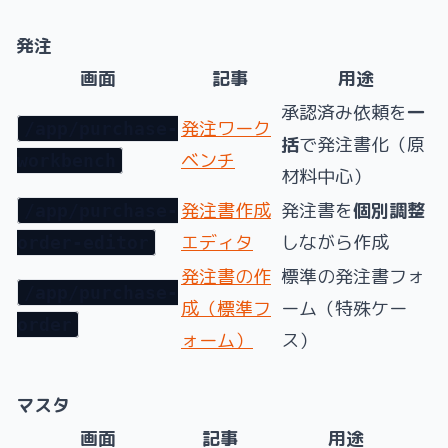
発注
画面
記事
用途
承認済み依頼を
一
発注ワーク
/app/purchase-
括
で発注書化（原
ベンチ
workbench
材料中心）
発注書作成
発注書を
個別調整
/app/purchase-
エディタ
しながら作成
order-editor
発注書の作
標準の発注書フォ
/app/purchase-
成（標準フ
ーム（特殊ケー
order
ォーム）
ス）
マスタ
画面
記事
用途