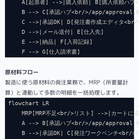
    A[起票者] -->|購入依頼| B[購入依頼ハブ<br/
    B --> C[承認ハブ<br/>/app/approval-h
    C -->|承認OK| D[発注書作成エディタ<br/>/a
    D -->|メール送付| E[仕入先]
    E -->|納品| F[入荷記録]
    F --> G[仕入請求書]
原材料フロー
製造に使う原材料の発注業務で、MRP（所要量計
算）と連動して多数の明細を一括処理します。
flowchart LR
    MRP[MRP不足<br/>リスト] -->|カートに追
    A --> B[承認ハブ<br/>/app/approval-h
    B -->|承認OK| C[発注ワークベンチ<br/>/ap