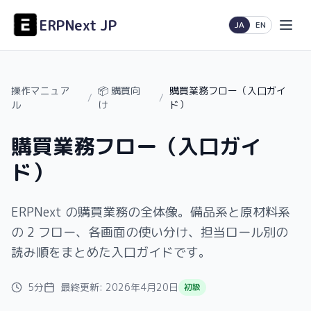
ERPNext JP
日本語
English
JA
EN
操作マニュア
📦 購買向
購買業務フロー（入口ガイ
/
/
ル
け
ド）
購買業務フロー（入口ガイ
ド）
ERPNext の購買業務の全体像。備品系と原材料系
の 2 フロー、各画面の使い分け、担当ロール別の
読み順をまとめた入口ガイドです。
5分
最終更新:
2026年4月20日
初級