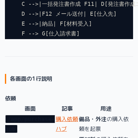
    C -->|一括発注書作成 F11| D[発注書作成エディ
    D -->|F12 メール送付| E[仕入先]
    E -->|納品| F[材料受入]
    F --> G[仕入請求書]
各画面の1行説明
依頼
画面
記事
用途
購入依頼
備品・外注
の購入依
/app/purchase-
ハブ
頼を起票
hub