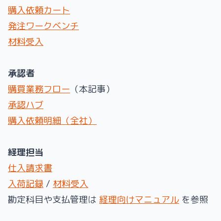
購入依頼カート
発注ワークベンチ
材料受入
承認者
購買業務フロー
（本記事）
承認ハブ
購入依頼明細（全社）
経理担当
仕入請求書
入荷記録
/
材料受入
勘定科目や支払管理は
経理向けマニュアル
を参照