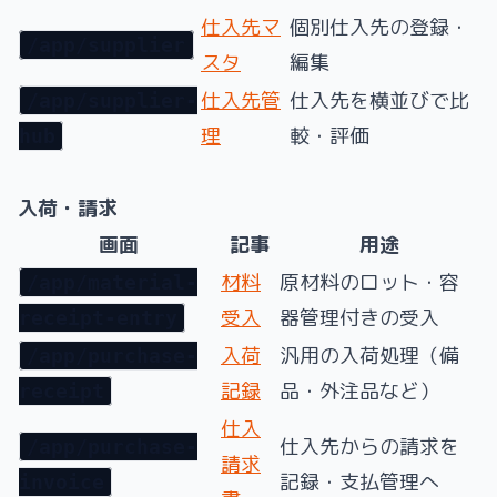
仕入先マ
個別仕入先の登録・
/app/supplier
スタ
編集
仕入先管
仕入先を横並びで比
/app/supplier-
理
較・評価
hub
入荷・請求
画面
記事
用途
材料
原材料のロット・容
/app/material-
受入
器管理付きの受入
receipt-entry
入荷
汎用の入荷処理（備
/app/purchase-
記録
品・外注品など）
receipt
仕入
仕入先からの請求を
/app/purchase-
請求
記録・支払管理へ
invoice