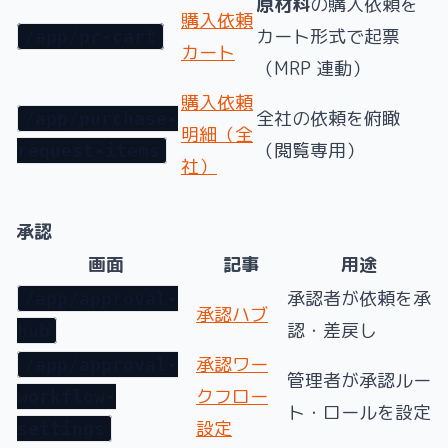
原材料
の購入依頼を
購入依頼
カート形式で起票
/app/pr-cart
カート
（MRP 連動）
購入依頼
全社の依頼を俯瞰
/app/purchase-
明細（全
（閲覧専用）
request-items
社）
承認
画面
記事
用途
承認者が依頼を承
/app/approval-
承認ハブ
認・差戻し
hub
承認ワー
/app/approval-
管理者が承認ルー
クフロー
workflow-
ト・ロールを設定
設定
settings