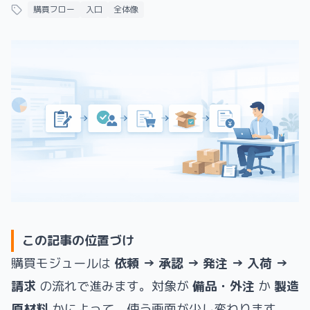
購買フロー
入口
全体像
この記事の位置づけ
購買モジュールは
依頼 → 承認 → 発注 → 入荷 →
請求
の流れで進みます。対象が
備品・外注
か
製造
原材料
かによって、使う画面が少し変わります。