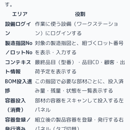
す。
エリア
役割
設備ログイ
作業に使う設備（ワークステーショ
ン
ン）にログインする
製造指図No
対象の製造指図と、紐づくロット番号
／ロットNo
を表示・入力する
コンテキス
最終品目（型番）・品目CD・顧客・出
ト情報
荷予定を表示する
BOM投入進
この指図で必要な部材ごとに、投入済
捗
み量・残量・状態を一覧表示する
容器投入
部材の容器をスキャンして投入する左
（消費）
パネル
容器登録／
組立後の製品容器を登録・発行する右
発行済み
パネル（タブ切替）