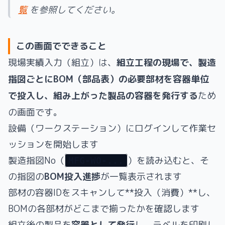
覧
を参照してください。
この画面でできること
現場実績入力（組立）は、
組立工程の現場で、製造
指図ごとにBOM（部品表）の必要部材を容器単位
で投入し、組み上がった製品の容器を発行する
ため
の画面です。
設備（ワークステーション）にログインして作業セ
ッションを開始します
製造指図No（
）を読み込むと、そ
MFG-WO-...
の指図の
BOM投入進捗
が一覧表示されます
部材の容器IDをスキャンして**投入（消費）**し、
BOMの各部材がどこまで揃ったかを確認します
組立後の製品を
容器として発行
し、ラベルを印刷し