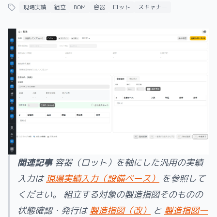
現場実績
組立
BOM
容器
ロット
スキャナー
関連記事
容器（ロット）を軸にした汎用の実績
入力は
現場実績入力（設備ベース）
を参照して
ください。 組立する対象の製造指図そのものの
状態確認・発行は
製造指図（改）
と
製造指図一