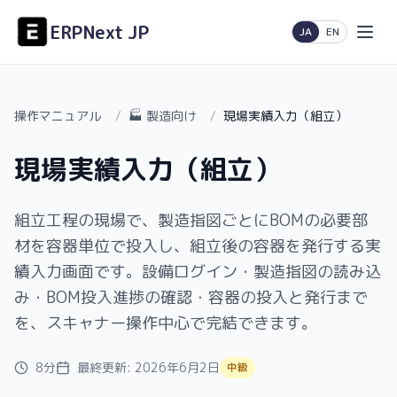
ERPNext JP
日本語
English
JA
EN
操作マニュアル
/
🏭 製造向け
/
現場実績入力（組立）
現場実績入力（組立）
組立工程の現場で、製造指図ごとにBOMの必要部
材を容器単位で投入し、組立後の容器を発行する実
績入力画面です。設備ログイン・製造指図の読み込
み・BOM投入進捗の確認・容器の投入と発行まで
を、スキャナー操作中心で完結できます。
8分
最終更新:
2026年6月2日
中級